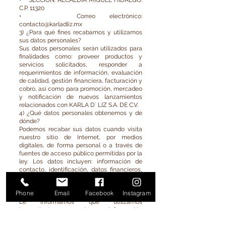
• SECCION. ALCALDIA MIGUEL HIDALGO.
C.P. 11320
• Correo electrónico:
contacto@karladliz.mx
3) ¿Para qué fines recabamos y utilizamos
sus datos personales?
Sus datos personales serán utilizados para
finalidades como: proveer productos y
servicios solicitados, responder a
requerimientos de información, evaluación
de calidad, gestión financiera, facturación y
cobro, así como para promoción, mercadeo
y notificación de nuevos lanzamientos
relacionados con KARLA D´ LIZ S.A. DE C.V.
4) ¿Qué datos personales obtenemos y de
dónde?
Podemos recabar sus datos cuando visita
nuestro sitio de Internet, por medios
digitales, de forma personal o a través de
fuentes de acceso público permitidas por la
ley. Los datos incluyen: información de
contacto, identificación, datos financieros,
fiscales, socioeconómicos y laborales
necesarios para la relación comercial.
Phone
Email
Facebook
Instagram
Uso de cookies, web beacons y JavaScript
Le informamos que utilizamos
herramientas para obtener información
estadística (tipo de navegador, páginas