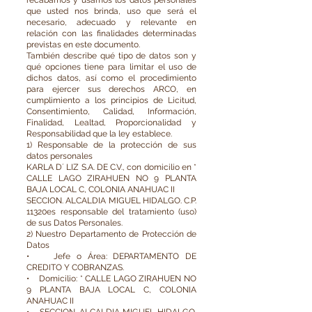
recabamos y usamos los datos personales
que usted nos brinda, uso que será el
necesario, adecuado y relevante en
relación con las finalidades determinadas
previstas en este documento.
También describe qué tipo de datos son y
qué opciones tiene para limitar el uso de
dichos datos, así como el procedimiento
para ejercer sus derechos ARCO, en
cumplimiento a los principios de Licitud,
Consentimiento, Calidad, Información,
Finalidad, Lealtad, Proporcionalidad y
Responsabilidad que la ley establece.
1) Responsable de la protección de sus
datos personales
KARLA D´ LIZ S.A. DE C.V., con domicilio en *
CALLE LAGO ZIRAHUEN NO 9 PLANTA
BAJA LOCAL C, COLONIA ANAHUAC II
SECCION. ALCALDIA MIGUEL HIDALGO. C.P.
11320es responsable del tratamiento (uso)
de sus Datos Personales.
2) Nuestro Departamento de Protección de
Datos
• Jefe o Área: DEPARTAMENTO DE
CREDITO Y COBRANZAS.
• Domicilio: * CALLE LAGO ZIRAHUEN NO
9 PLANTA BAJA LOCAL C, COLONIA
ANAHUAC II