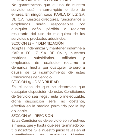
LIMITACIÓN DE RESPONSABILIDAD
No garantizamos que el uso de nuestro
servicio será ininterrumpido o libre de
errores. En ningún caso KARLA D´ LIZ S.A.
DE C.V., nuestros directores, funcionarios o
empleados serán responsables por
cualquier daño, pérdida o reclamo
resultante del uso de cualquiera de los
servicios o productos adquiridos.
SECCIÓN 14 - INDEMNIZACIÓN
Aceptas indemnizar y mantener indemne a
KARLA D´ LIZ S.A. DE C.V. y nuestras
matrices, subsidiarias, afiliados y
empleados de cualquier reclamo o
demanda hecha por cualquier tercero a
causa de tu incumplimiento de estas
Condiciones de Servicio.
SECCIÓN 15 - DIVISIBILIDAD
En el caso de que se determine que
cualquier disposición de estas Condiciones
de Servicio sea ilegal, nula o inejecutable,
dicha disposición será, no obstante,
efectiva en la medida permitida por la ley
aplicable.
SECCIÓN 16 - RESCISIÓN
Estas Condiciones de servicio son efectivos
a menos que y hasta que sea terminado por
ti o nosotros. Si a nuestro juicio fallas en el