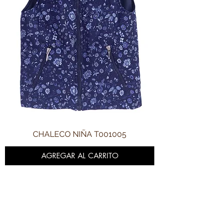
CHALECO NIÑA T001005
AGREGAR AL CARRITO
DESCÚBRENOS
¿QUIENES SOMOS?
REBAJAS