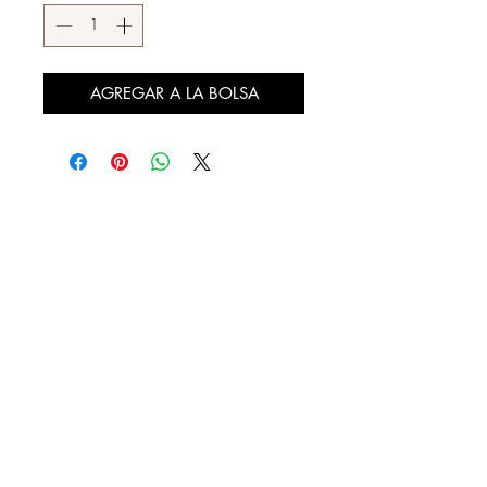
AGREGAR A LA BOLSA
DESCÚBRENOS
¿QUIENES SOMOS?
REBAJAS
LOOKBOOK
DISTRIBUIDORES AUTORIZADOS
CONTACTO
FACTURA TU COMPRA
NUESTRAS TIENDAS
20 DE NOVIEMBRE