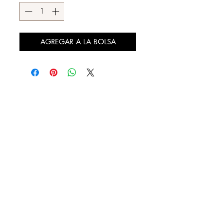
AGREGAR A LA BOLSA
DESCÚBRENOS
¿QUIENES SOMOS?
REBAJAS
LOOKBOOK
DISTRIBUIDORES AUTORIZADOS
CONTACTO
FACTURA TU COMPRA
NUESTRAS TIENDAS
20 DE NOVIEMBRE