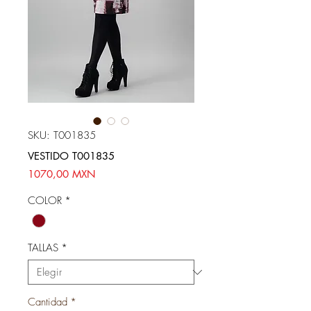
SKU: T001835
VESTIDO T001835
Precio
1070,00 MXN
COLOR
*
TALLAS
*
Cantidad
*