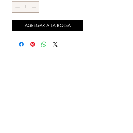
AGREGAR A LA BOLSA
DESCÚBRENOS
¿QUIENES SOMOS?
REBAJAS
LOOKBOOK
DISTRIBUIDORES AUTORIZADOS
CONTACTO
FACTURA TU COMPRA
NUESTRAS TIENDAS
20 DE NOVIEMBRE