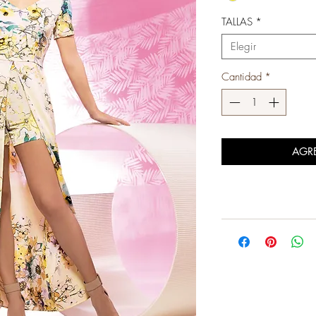
TALLAS
*
Elegir
Cantidad
*
AGR