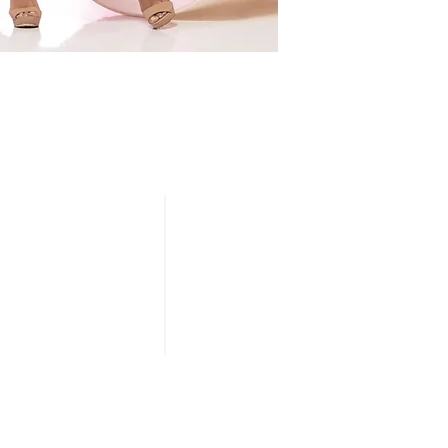
NUESTRAS TIENDAS
20 DE NOVIEMBRE
IZAZAGA
SAN JERÓNIMO
ZAPATA
TOLUCA
¡Síguenos
en