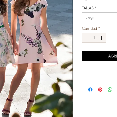
TALLAS
*
Elegir
Cantidad
*
AGR