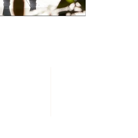
NUESTRAS TIENDAS
20 DE NOVIEMBRE
IZAZAGA
SAN JERÓNIMO
ZAPATA
TOLUCA
¡Síguenos
en