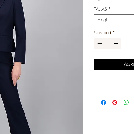
TALLAS
*
Elegir
Cantidad
*
AGR