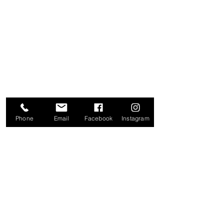
NUESTRAS TIENDAS
20 DE NOVIEMBRE
IZAZAGA
SAN JERÓNIMO
ZAPATA
TOLUCA
Phone
Email
Facebook
Instagram