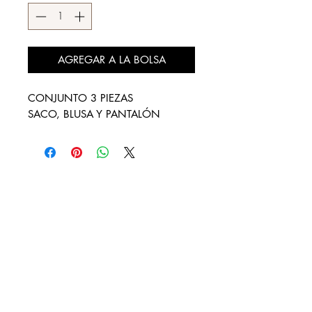
AGREGAR A LA BOLSA
CONJUNTO 3 PIEZAS
SACO, BLUSA Y PANTALÓN
DESCÚBRENOS
¿QUIENES SOMOS?
REBAJAS
LOOKBOOK
DISTRIBUIDORES AUTORIZADOS
CONTACTO
FACTURA TU COMPRA