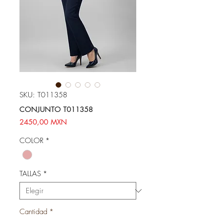
SKU: T011358
CONJUNTO T011358
Precio
2450,00 MXN
COLOR
*
TALLAS
*
Cantidad
*