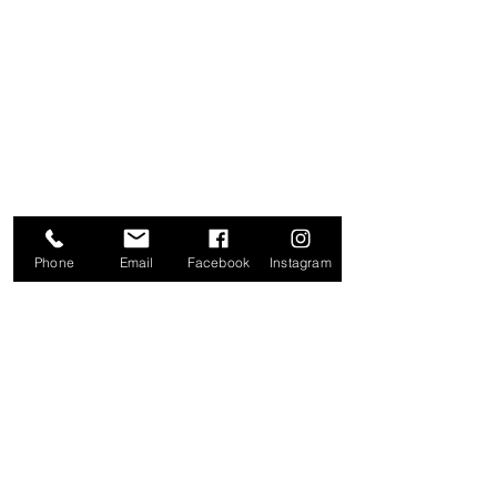
NUESTRAS TIENDAS
20 DE NOVIEMBRE
IZAZAGA
SAN JERÓNIMO
ZAPATA
TOLUCA
Phone
Email
Facebook
Instagram