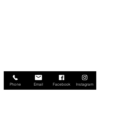
CONTACTO
FACTURA TU COMPRA
NUESTRAS TIENDAS
20 DE NOVIEMBRE
IZAZAGA
SAN JERÓNIMO
ZAPATA
TOLUCA
Phone
Email
Facebook
Instagram