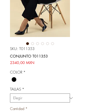
SKU: T011353
CONJUNTO T011353
Precio
2340,00 MXN
COLOR
*
TALLAS
*
Cantidad
*