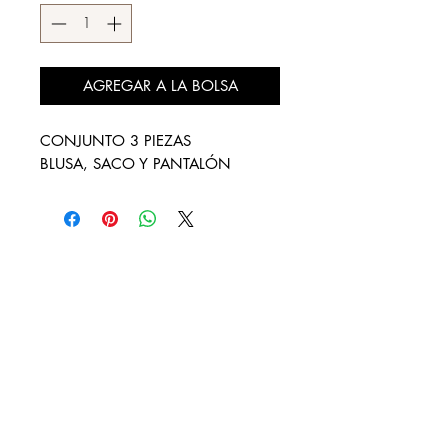
AGREGAR A LA BOLSA
CONJUNTO 3 PIEZAS
BLUSA, SACO Y PANTALÓN
DESCÚBRENOS
¿QUIENES SOMOS?
REBAJAS
LOOKBOOK
DISTRIBUIDORES AUTORIZADOS
CONTACTO
FACTURA TU COMPRA