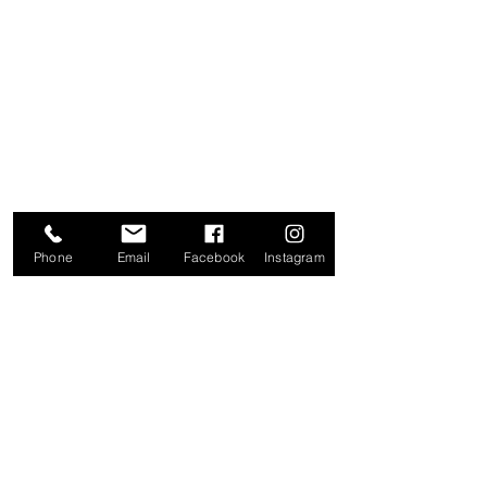
NUESTRAS TIENDAS
20 DE NOVIEMBRE
IZAZAGA
SAN JERÓNIMO
ZAPATA
TOLUCA
Phone
Email
Facebook
Instagram