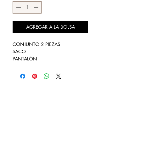
AGREGAR A LA BOLSA
CONJUNTO 2 PIEZAS
SACO
PANTALÓN
DESCÚBRENOS
¿QUIENES SOMOS?
REBAJAS
LOOKBOOK
DISTRIBUIDORES AUTORIZADOS
CONTACTO