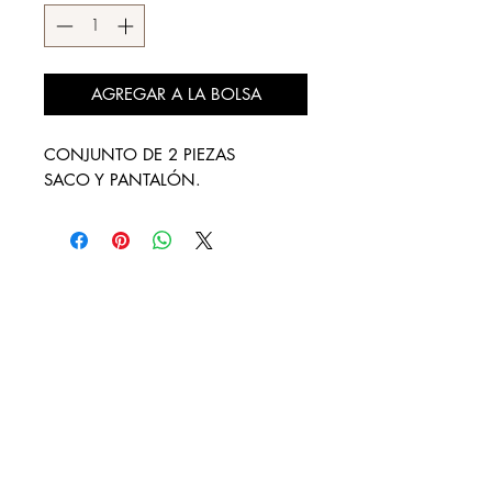
AGREGAR A LA BOLSA
CONJUNTO DE 2 PIEZAS
SACO Y PANTALÓN.
DESCÚBRENOS
¿QUIENES SOMOS?
REBAJAS
LOOKBOOK
DISTRIBUIDORES AUTORIZADOS
CONTACTO
FACTURA TU COMPRA