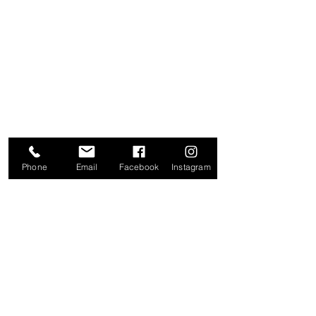
NUESTRAS TIENDAS
20 DE NOVIEMBRE
IZAZAGA
SAN JERÓNIMO
ZAPATA
TOLUCA
Phone
Email
Facebook
Instagram