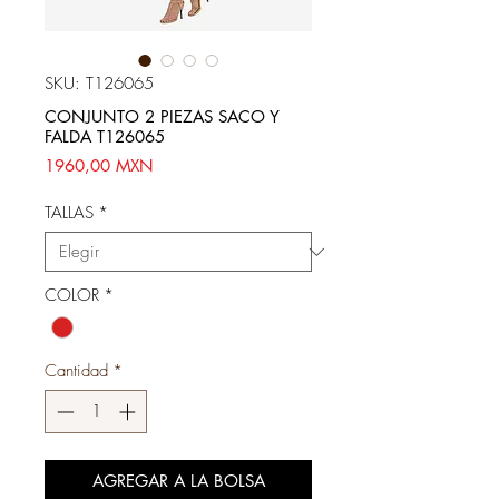
SKU: T126065
CONJUNTO 2 PIEZAS SACO Y
FALDA T126065
Precio
1960,00 MXN
TALLAS
*
COLOR
*
Cantidad
*
AGREGAR A LA BOLSA