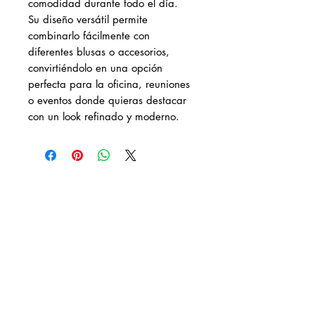
comodidad durante todo el día.
Su diseño versátil permite
combinarlo fácilmente con
diferentes blusas o accesorios,
convirtiéndolo en una opción
perfecta para la oficina, reuniones
o eventos donde quieras destacar
con un look refinado y moderno.
DESCÚBRENOS
¿QUIENES SOMOS?
REBAJAS
LOOKBOOK
DISTRIBUIDORES AUTORIZADOS
CONTACTO
FACTURA TU COMPRA