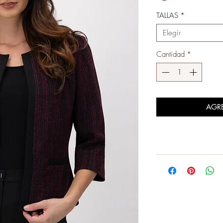
TALLAS
*
Elegir
Cantidad
*
AGR