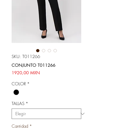
SKU: T011266
CONJUNTO T011266
Precio
1920,00 MXN
COLOR
*
TALLAS
*
Cantidad
*