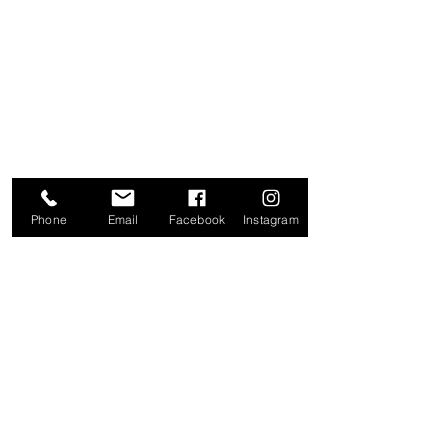
20 DE NOVIEMBRE
IZAZAGA
SAN JERÓNIMO
ZAPATA
TOLUCA
Phone
Email
Facebook
Instagram
¡TRABAJA CON NOSOTROS!