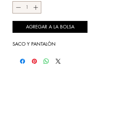
AGREGAR A LA BOLSA
SACO Y PANTALÒN
DESCÚBRENOS
¿QUIENES SOMOS?
REBAJAS
LOOKBOOK
DISTRIBUIDORES AUTORIZADOS
CONTACTO
FACTURA TU COMPRA
NUESTRAS TIENDAS