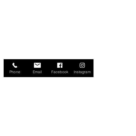
NUESTRAS TIENDAS
20 DE NOVIEMBRE
IZAZAGA
SAN JERÓNIMO
ZAPATA
TOLUCA
Phone
Email
Facebook
Instagram