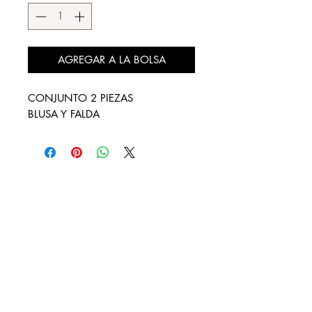
AGREGAR A LA BOLSA
CONJUNTO 2 PIEZAS
BLUSA Y FALDA
DESCÚBRENOS
¿QUIENES SOMOS?
REBAJAS
LOOKBOOK
DISTRIBUIDORES AUTORIZADOS
CONTACTO
FACTURA TU COMPRA