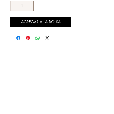
AGREGAR A LA BOLSA
DESCÚBRENOS
¿QUIENES SOMOS?
REBAJAS
LOOKBOOK
DISTRIBUIDORES AUTORIZADOS
CONTACTO
FACTURA TU COMPRA
NUESTRAS TIENDAS
20 DE NOVIEMBRE