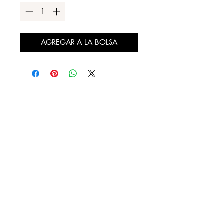
AGREGAR A LA BOLSA
DESCÚBRENOS
¿QUIENES SOMOS?
REBAJAS
LOOKBOOK
DISTRIBUIDORES AUTORIZADOS
CONTACTO
FACTURA TU COMPRA
NUESTRAS TIENDAS
20 DE NOVIEMBRE