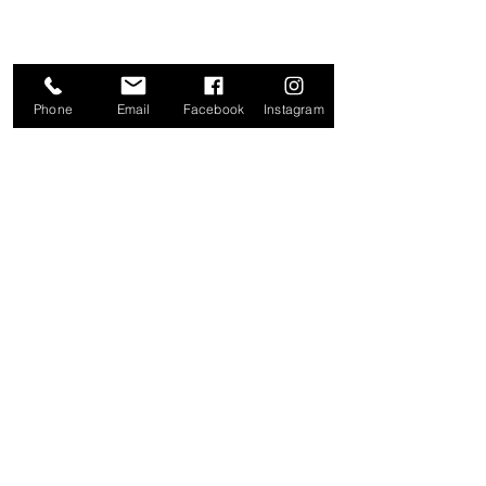
Phone
Email
Facebook
Instagram
¡TRABAJA CON NOSOTROS!