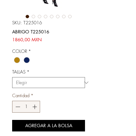
SKU: T225016
ABRIGO T225016
Precio
1860,00 MXN
COLOR
*
TALLAS
*
Cantidad
*
AGREGAR A LA BOLSA