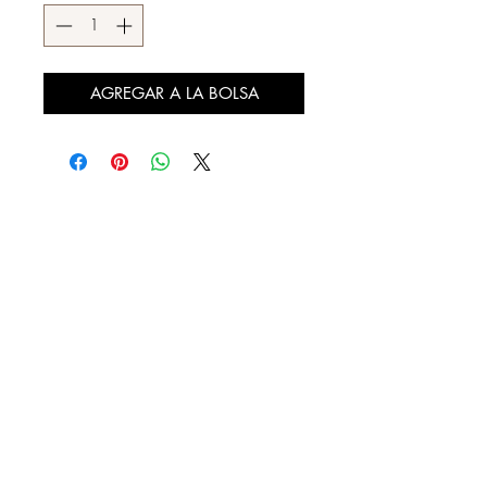
AGREGAR A LA BOLSA
DESCÚBRENOS
¿QUIENES SOMOS?
REBAJAS
LOOKBOOK
DISTRIBUIDORES AUTORIZADOS
CONTACTO
FACTURA TU COMPRA
NUESTRAS TIENDAS
20 DE NOVIEMBRE