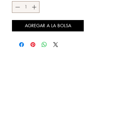
AGREGAR A LA BOLSA
DESCÚBRENOS
¿QUIENES SOMOS?
REBAJAS
LOOKBOOK
DISTRIBUIDORES AUTORIZADOS
CONTACTO
FACTURA TU COMPRA
NUESTRAS TIENDAS
20 DE NOVIEMBRE